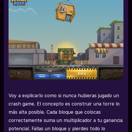
Voy a explicarlo como si nunca hubieras jugado un
crash game. El concepto es construir una torre lo
más alta posible. Cada bloque que colocas
correctamente suma un multiplicador a tu ganancia
potencial. Fallas un bloque y pierdes todo lo