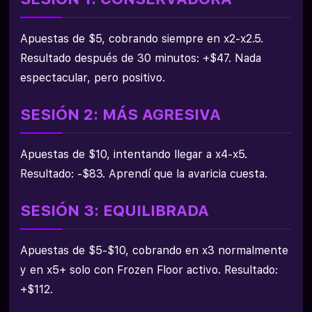
Apuestas de $5, cobrando siempre en x2-x2.5.
Resultado después de 30 minutos: +$47. Nada
espectacular, pero positivo.
SESIÓN 2: MÁS AGRESIVA
Apuestas de $10, intentando llegar a x4-x5.
Resultado: -$83. Aprendí que la avaricia cuesta.
SESIÓN 3: EQUILIBRADA
Apuestas de $5-$10, cobrando en x3 normalmente
y en x5+ solo con Frozen Floor activo. Resultado:
+$112.