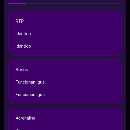
RTP
Idéntico
Idéntico
Bonos
Funcionan igual
Funcionan igual
Adrenalina