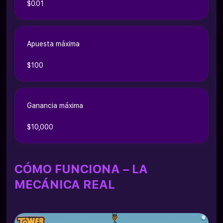
$0.01
Apuesta máxima
$100
Ganancia máxima
$10,000
CÓMO FUNCIONA – LA
MECÁNICA REAL