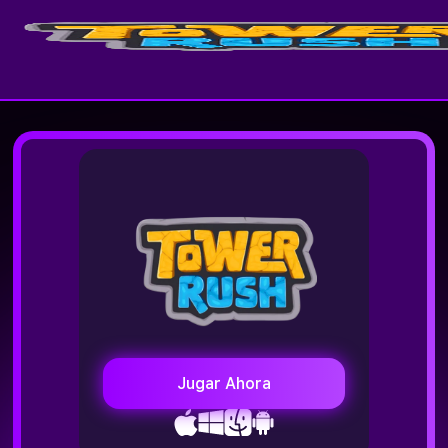
Jugar Ahora