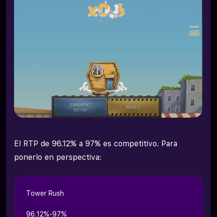
El RTP de 96.12% a 97% es competitivo. Para
ponerlo en perspectiva:
Tower Rush
96.12%-97%