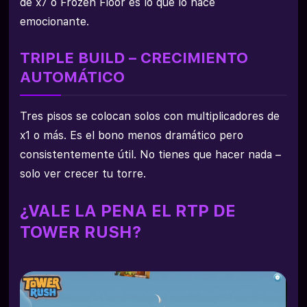
de x7 o Frozen Floor es lo que lo hace
emocionante.
TRIPLE BUILD – CRECIMIENTO
AUTOMÁTICO
Tres pisos se colocan solos con multiplicadores de
x1 o más. Es el bono menos dramático pero
consistentemente útil. No tienes que hacer nada –
solo ver crecer tu torre.
¿VALE LA PENA EL RTP DE
TOWER RUSH?