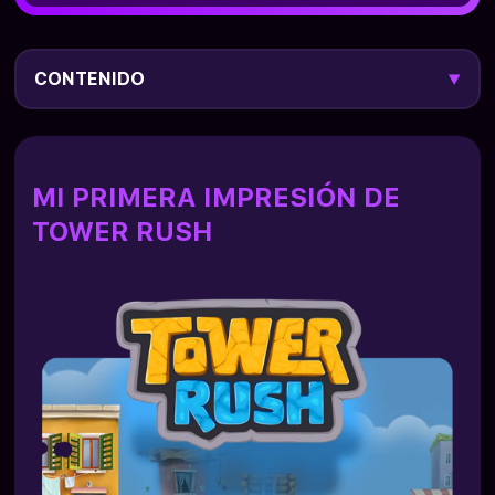
CONTENIDO
▼
Mi Primera Impresión de Tower Rush
Cómo Funciona – La Mecánica Real
Los Tres Bonos – Mi Opinión Honesta
MI PRIMERA IMPRESIÓN DE
TOWER RUSH
¿Vale la Pena el RTP de Tower Rush?
Mi Experiencia Jugando en Modo Demo
Mi Experiencia Con Dinero Real
Tower Rush en el Celular – ¿Funciona Bien?
Depositar y Retirar en México
Lo Que Me Gusta de Tower Rush
Lo Que No Me Gusta