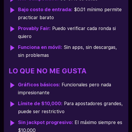
Bajo costo de entrada:
$0.01 mínimo permite
practicar barato
Provably Fair:
Puedo verificar cada ronda si
quiero
Funciona en móvil:
Sin apps, sin descargas,
sin problemas
LO QUE NO ME GUSTA
Gráficos básicos:
Funcionales pero nada
impresionante
Límite de $10,000:
Para apostadores grandes,
puede ser restrictivo
Sin jackpot progresivo:
El máximo siempre es
$10,000