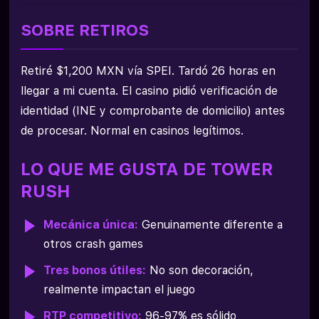
SOBRE RETIROS
Retiré $1,200 MXN vía SPEI. Tardó 26 horas en
llegar a mi cuenta. El casino pidió verificación de
identidad (INE y comprobante de domicilio) antes
de procesar. Normal en casinos legítimos.
LO QUE ME GUSTA DE TOWER
RUSH
Mecánica única:
Genuinamente diferente a
otros crash games
Tres bonos útiles:
No son decoración,
realmente impactan el juego
RTP competitivo:
96-97% es sólido