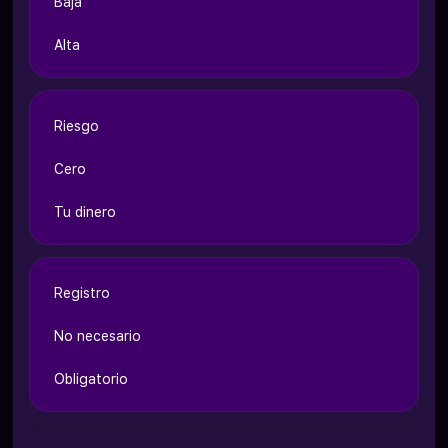
Baja
Alta
Riesgo
Cero
Tu dinero
Registro
No necesario
Obligatorio