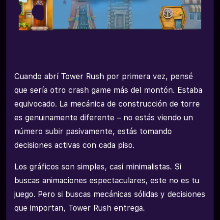
Resumen: Pros y Contras
Mi Veredicto Final
Juego Responsable
Cuando abrí Tower Rush por primera vez, pensé
que sería otro crash game más del montón. Estaba
equivocado. La mecánica de construcción de torre
es genuinamente diferente – no estás viendo un
número subir pasivamente, estás tomando
decisiones activas con cada piso.
Los gráficos son simples, casi minimalistas. Si
buscas animaciones espectaculares, este no es tu
juego. Pero si buscas mecánicas sólidas y decisiones
que importan, Tower Rush entrega.