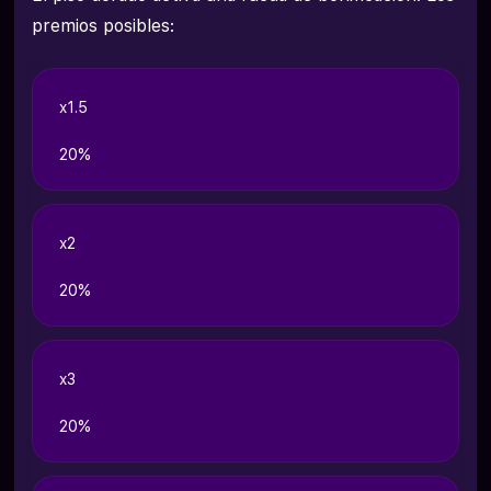
premios posibles:
x1.5
20%
x2
20%
x3
20%