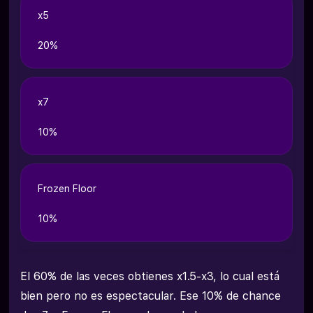
x5
20%
x7
10%
Frozen Floor
10%
El 60% de las veces obtienes x1.5-x3, lo cual está
bien pero no es espectacular. Ese 10% de chance